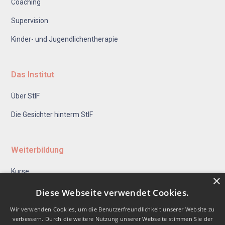
Coaching
Supervision
Kinder- und Jugendlichentherapie
Das Institut
Über StIF
Die Gesichter hinterm StIF
Weiterbildung
Kurse
×
Seminare
Diese Webseite verwendet Cookies.
Kursbereich
Wir verwenden Cookies, um die Benutzerfreundlichkeit unserer Website zu
verbessern. Durch die weitere Nutzung unserer Webseite stimmen Sie der