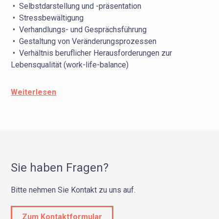
• Selbstdarstellung und -präsentation
• Stressbewältigung
• Verhandlungs- und Gesprächsführung
• Gestaltung von Veränderungsprozessen
• Verhältnis beruflicher Herausforderungen zur
Lebensqualität (work-life-balance)
Systemisches Coaching ist eine Denk- und
Weiterlesen
Vorgehensweise, die alle Probleme und Fragestellungen
immer im entsprechenden Kontext und in der
Wechselwirkung mit anderen Menschen, mit den
bestehenden Hierarchien und mit den Strukturen und
Regeln am Arbeitsplatz betrachtet.
Sie haben Fragen?
Individuelle Handlungsstrategien werden immer im
Hinblick auf ihre möglichen Auswirkungen im
Bitte nehmen Sie Kontakt zu uns auf.
Gesamtsystem – der Organisation – reflektiert und
entsprechend modifiziert.
Zum Kontaktformular